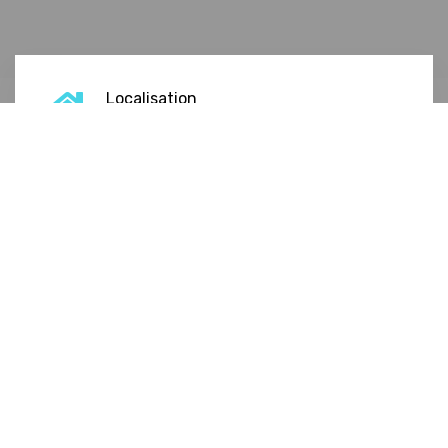
Localisation
86 Av. du Général de Gaulle, 16800
Soyaux
Téléphone
05 45 92 21 05
Envoyer un message
Email
Lundi à vendredi
9h-19h
Le samedi
9h-
18h
Fermé le
mercredi